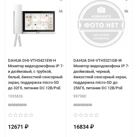
DAHUA DHI-VTH5421EW-H
DAHUA DHI-VTH5321GB-W
Монитор видеодомофона IP 7-
Монитор видеодомофона IP 7-
и дюймовый, с трубкой,
дюймовый, черный,
белый, ёмкостной сенсорный
ёмкостной сенсорный экран,
экран, поддержка micro-SD
поддержка micro-SD до
до 32Гб, питание DC 12В/PoE
256Гб, питание DC 12В/PoE
1095826
997980
12671 ₽
16834 ₽