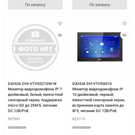
По запросу
По запросу
DAHUA DHI-VTH5321GW-W
DAHUA DH-VTH5441G
Монитор видеодомофона IP 7-
Монитор видеодомофона IP
дюймовый, белый, ёмкостной
10 дюймовый, черный,
сенсорный экран, поддержка
ёмкостной сенсорный экран,
micro-SD до 256Гб, питание
встроенная карта памяти до
DC 12В/PoE
8Гб, питание DC 12В/PoE
997981
829713