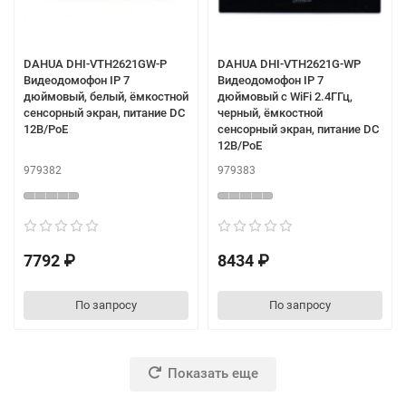
DAHUA DHI-VTH2621GW-P
DAHUA DHI-VTH2621G-WP
Видеодомофон IP 7
Видеодомофон IP 7
дюймовый, белый, ёмкостной
дюймовый с WiFi 2.4ГГц,
сенсорный экран, питание DC
черный, ёмкостной
12В/PoE
сенсорный экран, питание DC
12В/PoE
979382
979383
7792 ₽
8434 ₽
По запросу
По запросу
Показать еще