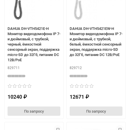
DAHUA DH-VTH5421E-H
DAHUA DH-VTH5421EW-H
Монитор видеодомофона IP 7-
Монитор видеодомофона IP 7-
и дюймовый, с трубкой,
и дюймовый, с трубкой,
черный, ёмкостной
белый, ёмкостной сенсорный
сенсорный экран, поддержка
экран, поддержка micro-SD
micro-SD до 32Гб, питание DC
до 32Гб, питание DC 12В/PoE
12В/PoE
829711
829712
10240 ₽
12671 ₽
По запросу
По запросу