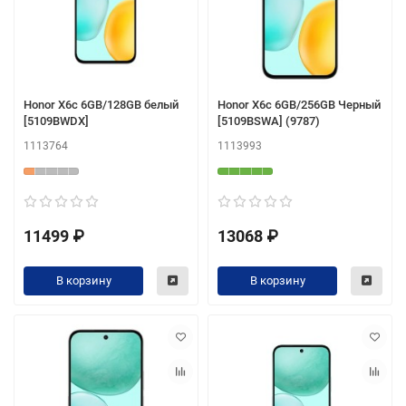
Honor X6c 6GB/128GB белый
Honor X6c 6GB/256GB Черный
[5109BWDX]
[5109BSWA] (9787)
1113764
1113993
11499 ₽
13068 ₽
В корзину
В корзину