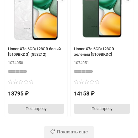
Honor X7c 6GB/128GB белый
Honor X7c 6GB/128GB
[5109BKDG] (853212)
зеленый [5109BKDC]
1074050
1074051
13795 ₽
14158 ₽
По запросу
По запросу
Показать еще