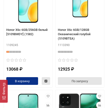
Honor X6c 6GB/256GB белый
Honor X6c 6GB/128GB
[5109BWDY] (1582)
Океанический голубой
(5109BTEA)
1109245
1113390
13068 ₽
12925 ₽
В корзину
По запросу
Фильтр