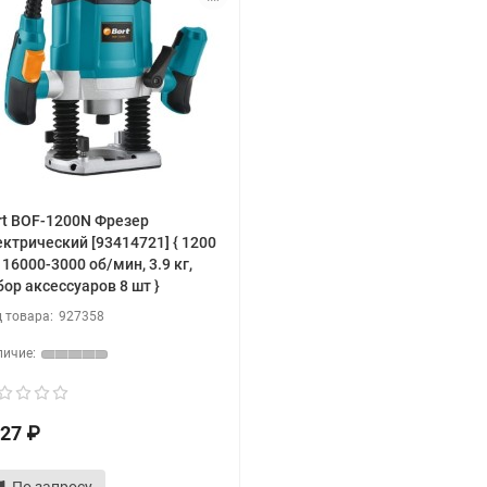
rt BOF-1200N Фрезер
ектрический [93414721] { 1200
 16000-3000 об/мин, 3.9 кг,
бор аксессуаров 8 шт }
927358
27 ₽