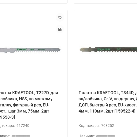
лотна KRAFTOOL, T227D, для
Полотна KRAFTOOL, T344D, 
/лобзика, HSS, по мягкому
эл/лобзика, Cr-V, по дереву,
таллу, фигурный рез, EU-
ДСП, быстрый рез, EU-хвост.
ост., шаг 3мм, 75мм, 2шт
4мм, 110мм, 2шт [159522-4]
59558-3]
617240
708252