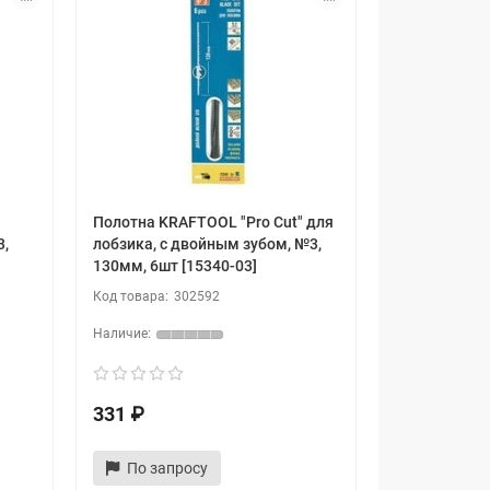
"
Полотна KRAFTOOL "Pro Cut" для
3,
лобзика, с двойным зубом, №3,
130мм, 6шт [15340-03]
302592
331 ₽
По запросу