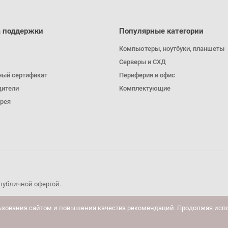
 поддержки
Популярные категории
Компьютеры, ноутбуки, планшеты
Серверы и СХД
ный сертификат
Периферия и офис
дители
Комплектующие
рея
публичной офертой.
ьзования сайтом и повышения качества рекомендаций. Продолжая испо