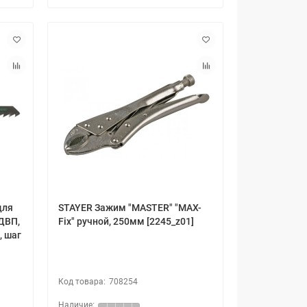
для
STAYER Зажим "MASTER" "MAX-
 ДВП,
Fix" ручной, 250мм [2245_z01]
, шаг
708254