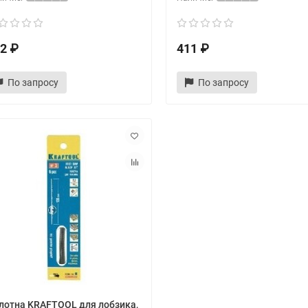
2 ₽
411 ₽
По запросу
По запросу
лотна KRAFTOOL для лобзика,