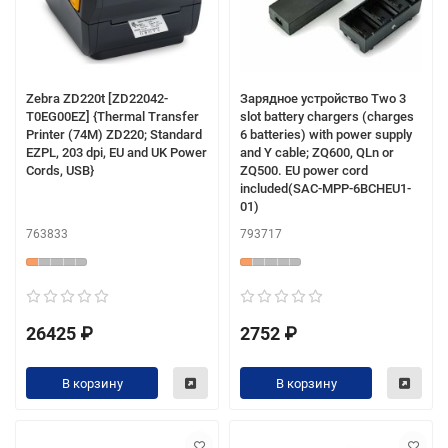
Zebra ZD220t [ZD22042-
Зарядное устройство Two 3
T0EG00EZ] {Thermal Transfer
slot battery chargers (charges
Printer (74M) ZD220; Standard
6 batteries) with power supply
EZPL, 203 dpi, EU and UK Power
and Y cable; ZQ600, QLn or
Cords, USB}
ZQ500. EU power cord
included(SAC-MPP-6BCHEU1-
01)
763833
793717
26425 ₽
2752 ₽
В корзину
В корзину