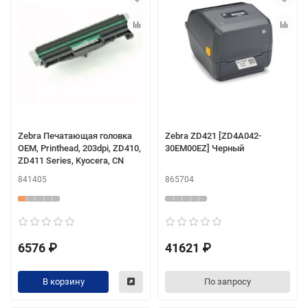
Zebra Печатающая головка
Zebra ZD421 [ZD4A042-
OEM, Printhead, 203dpi, ZD410,
30EM00EZ] Черный
ZD411 Series, Kyocera, CN
841405
865704
6576 ₽
41621 ₽
В корзину
По запросу