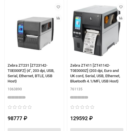
Zebra ZT231 [ZT23142-
Zebra ZT411 [ZT41142-
T0E000FZ] {4", 203 dpi, USB,
T0E0000Z] {203 dpi, Euro and
Serial, Ethernet, BTLE, USB
UK cord, Serial, USB, Ethernet,
Host}
Bluetooth 4.1/MFi, USB Host}
1063890
761135
98777 ₽
129592 ₽