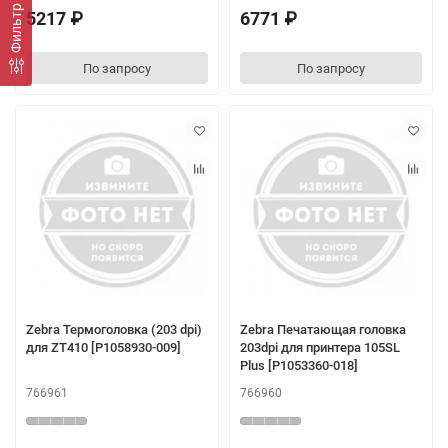
Фильтр
5217 ₽
6771 ₽
По запросу
По запросу
Zebra Термоголовка (203 dpi)
Zebra Печатающая головка
для ZT410 [P1058930-009]
203dpi для принтера 105SL
Plus [P1053360-018]
766961
766960