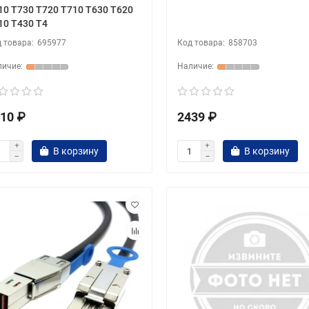
10 T730 T720 T710 T630 T620
10 T430 T4
695977
858703
10 ₽
2439 ₽
В корзину
В корзину