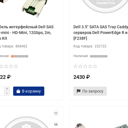
бель интерфейсный Dell SAS
Dell 3.5" SATA SAS Tray Cadd
mini - HD-Mini, 12Gbps, 2m,
серверов Dell PowerEdge R и
 Kit
[F238F]
868462
232722
22 ₽
2430 ₽
В корзину
По запросу