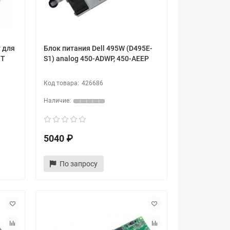
y для
Блок питания Dell 495W (D495E-
 T
S1) analog 450-ADWP, 450-AEEP
426686
5040 ₽
По запросу