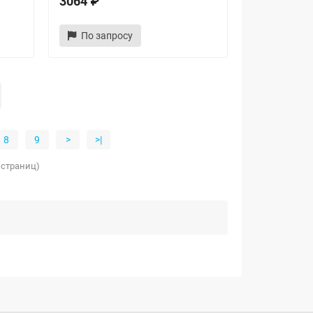
3064 ₽
По запросу
8
9
>
>|
5 страниц)