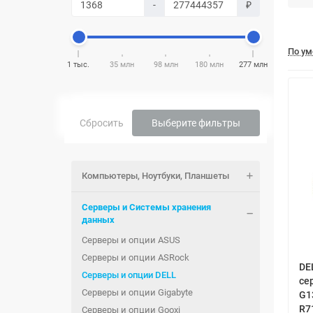
-
₽
По у
1 тыс.
35 млн
98 млн
180 млн
277 млн
Сбросить
Выберите фильтры
Компьютеры, Ноутбуки, Планшеты
Серверы и Системы хранения
данных
Серверы и опции ASUS
Серверы и опции ASRock
DE
Серверы и опции DELL
се
Серверы и опции Gigabyte
G1
R7
Серверы и опции Gooxi