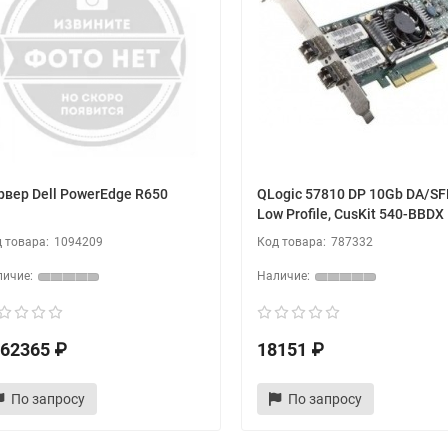
рвер Dell PowerEdge R650
QLogic 57810 DP 10Gb DA/SF
Low Profile, CusKit 540-BBDX
1094209
787332
62365 ₽
18151 ₽
По запросу
По запросу