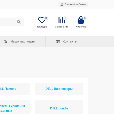
Личный кабинет
0
0
0
Наши партнеры
Контакты
LL Память
DELL Винчестеры
истемы хранения
DELL bundle
данных