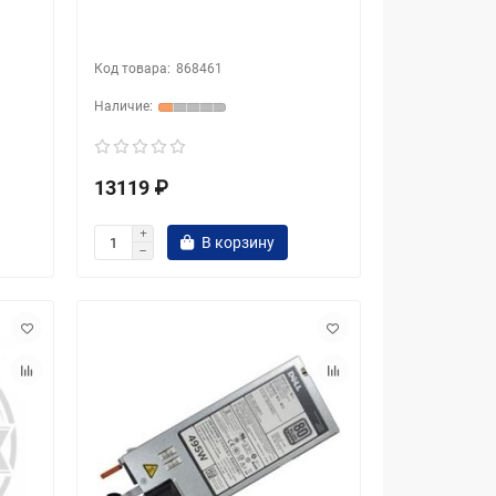
868461
13119 ₽
В корзину