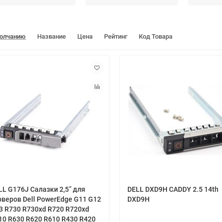
молчанию
Название
Цена
Рейтинг
Код Товара
LL G176J Салазки 2,5” для
DELL DXD9H CADDY 2.5 14th
рверов Dell PowerEdge G11 G12
DXD9H
3 R730 R730xd R720 R720xd
10 R630 R620 R610 R430 R420