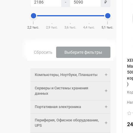
-
₽
2,2 тыс.
2,9 тыс.
3,6 тыс.
4,4 тыс.
5,1 тыс.
Сбросить
Выберите фильтры
XE
Ма
500
Компьютеры, Ноутбуки, Планшеты
ко
)
Серверы и Системы хранения
данных
Портативная электроника
Периферия, Офисное оборудование,
24
UPS