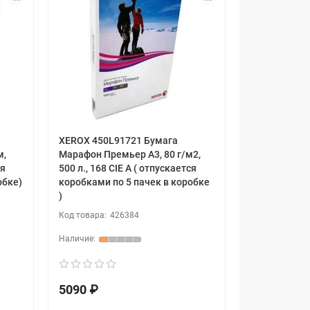
XEROX 450L91721 Бумага
м,
Марафон Премьер А3, 80 г/м2,
ся
500 л., 168 CIE A ( отпускается
обке)
коробками по 5 пачек в коробке
)
426384
5090 ₽