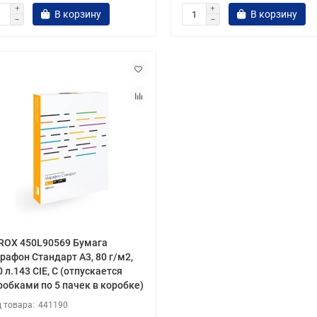
В корзину
В корзину
ROX 450L90569 Бумага
рафон Стандарт А3, 80 г/м2,
 л.143 CIE, C (отпускается
робками по 5 пачек в коробке)
441190