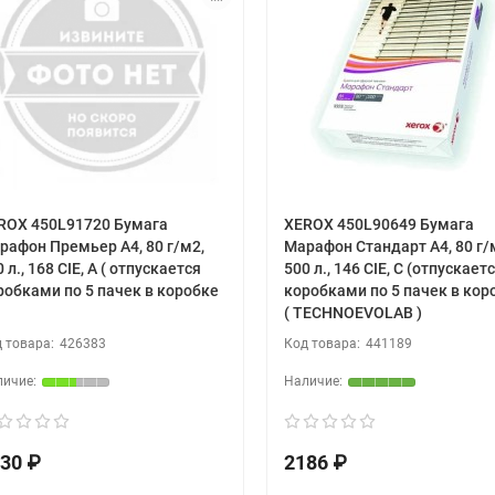
ROX 450L91720 Бумага
XEROX 450L90649 Бумага
рафон Премьер А4, 80 г/м2,
Марафон Стандарт А4, 80 г/
 л., 168 CIE, A ( отпускается
500 л., 146 CIE, C (отпускает
робками по 5 пачек в коробке
коробками по 5 пачек в кор
( TECHNOEVOLAB )
426383
441189
30 ₽
2186 ₽