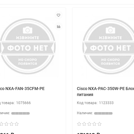
sco NXA-FAN-35CFM-PE
Cisco NXA-PAC-350W-PE Бло
питания
1075666
1123333