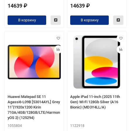
14639 ₽
14639 ₽
В корзину
В корзину
Huawei Matepad SE 11
Apple iPad 11-inch (2025 11th
Agassi6-L09B [53014AYL] Grey
Gen) Wi-Fi 128Gb Silver {A16
11"{1920x1200 Kirin
Bionic} (MD3Y4LL/A)
710A/4GB/128GB/LTE/Harmon
yOS 2} (125294)
1055804
1122918