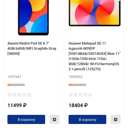
Xiaomi Redmi Pad SE 8.7"
Huawei Matepad SE 11
4GB/64GB/WiFi Graphite Gray
Agassi6-W09DP
[58090]
[53014BAB/53014GXX] Blue 11"
{1920x1200 Kirin 710A/
8GB/128GB/ Wi-Fi/HarmonyOS
2 + pencil} (125270)
1057647
1045055
11499 ₽
18404 ₽
В корзину
В корзину