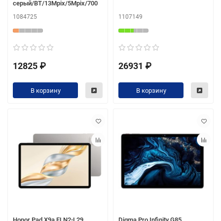
серый/BT/13Mpix/5Mpix/700
1084725
1107149
12825 ₽
26931 ₽
В корзину
В корзину
Honor Pad X9a ELN2-L29
Digma Pro Infinity G85