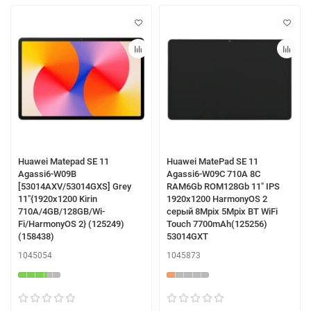
Huawei Matepad SE 11
Huawei MatePad SE 11
Agassi6-W09B
Agassi6-W09C 710A 8C
[53014AXV/53014GXS] Grey
RAM6Gb ROM128Gb 11" IPS
11"{1920x1200 Kirin
1920x1200 HarmonyOS 2
710A/4GB/128GB/Wi-
серый 8Mpix 5Mpix BT WiFi
Fi/HarmonyOS 2} (125249)
Touch 7700mAh(125256)
(158438)
53014GXT
1045054
1045873