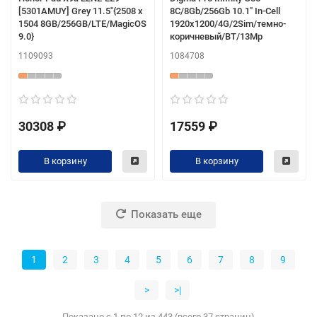
[5301AMUY] Grey 11.5"{2508 x
8C/8Gb/256Gb 10.1" In-Cell
1504 8GB/256GB/LTE/MagicOS
1920x1200/4G/2Sim/темно-
9.0}
коричневый/BT/13Mp
1109093
1084708
30308 ₽
17559 ₽
В корзину
В корзину
Показать еще
1
2
3
4
5
6
7
8
9
>
>|
Показано с 1 по 12 из 443 (всего 37 страниц)