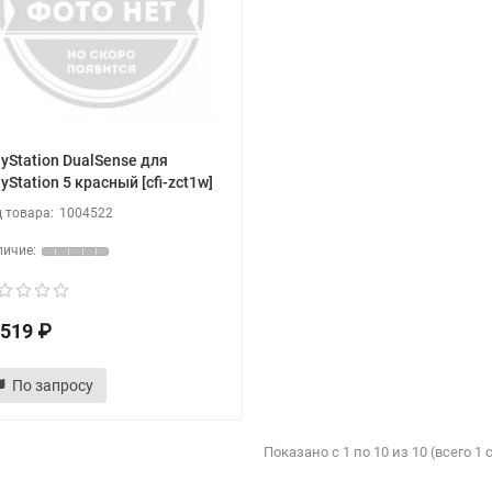
ayStation DualSense для
yStation 5 красный [cfi-zct1w]
1004522
519 ₽
По запросу
Показано с 1 по 10 из 10 (всего 1