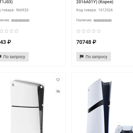
T1J03)
2016A01Y) (Корея)
966920
1012526
43 ₽
70748 ₽
По запросу
По запросу