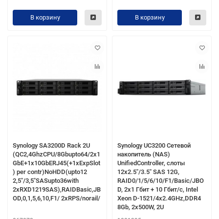
В корзину
В корзину
Synology SA3200D Rack 2U
Synology UC3200 Сетевой
(QC2,4GhzCPU/8Gbupto64/2x1
накопитель (NAS)
GbE+1x10GbERJ45(+1xExpSlot
UnifiedController, слоты
) per contr)NoHDD(upto12
12x2.5"/3.5" SAS 12G,
2,5"/3,5"SASupto36with
RAID0/1/5/6/10/F1/Basic/JBO
2xRXD1219SAS),RAIDBasic,JB
D, 2x1 Гбит + 10 Гбит/с, Intel
OD,0,1,5,6,10,F1/ 2xRPS/norail/
Xeon D-1521/4x2.4GHz,DDR4
8Gb, 2x500W, 2U