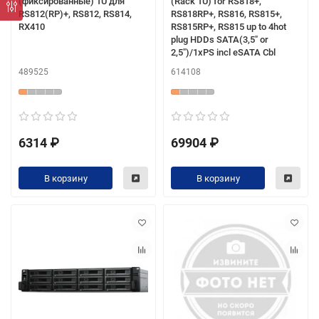
(фиксированные) 1U для
(Rack 1U) for RS818+,
RS812(RP)+, RS812, RS814,
RS818RP+, RS816, RS815+,
RX410
RS815RP+, RS815 up to 4hot
plug HDDs SATA(3,5" or
2,5")/1xPS incl eSATA Cbl
489525
614108
6314 ₽
69904 ₽
В корзину
В корзину