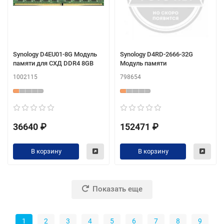
Synology D4EU01-8G Модуль
Synology D4RD-2666-32G
памяти для СХД DDR4 8GB
Модуль памяти
1002115
798654
36640 ₽
152471 ₽
В корзину
В корзину
Показать еще
1
2
3
4
5
6
7
8
9