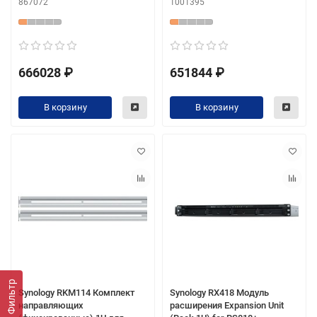
867072
1001395
666028 ₽
651844 ₽
В корзину
В корзину
Фильтр
Synology RKM114 Комплект
Synology RX418 Модуль
направляющих
расширения Expansion Unit