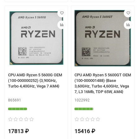
CPU AMD Ryzen 5 5600G OEM
CPU AMD Ryzen 5 5600GT OEM
(100-000000252) {3,90GHz,
(100-000001488) {Base
Turbo 4,40GHz, Vega 7 AM4}
3,60GHz, Turbo 4,60GHz, Vega
7, L3 16Mb, TDP 65W, AM4}
865691
1022992
17813 ₽
15416 ₽