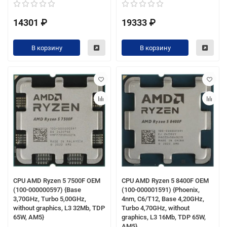
14301 ₽
19333 ₽
В корзину
В корзину
CPU AMD Ryzen 5 7500F OEM
CPU AMD Ryzen 5 8400F OEM
(100-000000597) {Base
(100-000001591) {Phoenix,
3,70GHz, Turbo 5,00GHz,
4nm, C6/T12, Base 4,20GHz,
without graphics, L3 32Mb, TDP
Turbo 4,70GHz, without
65W, AM5}
graphics, L3 16Mb, TDP 65W,
AM5}