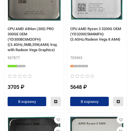
CPU AMD Athlon (300) PRO
CPU AMD Ryzen 3 3200G OEM
300GE OEM
(YD3200C5M4MFH)
(YD300BC6M2OFH)
{3.6GHz/Radeon Vega 8 AM4}
{(3.4GHz,5MB,35W,AM4) tray,
with Radeon Vega Graphics}
907877
703965
3705 ₽
5648 ₽
В корзину
В корзину