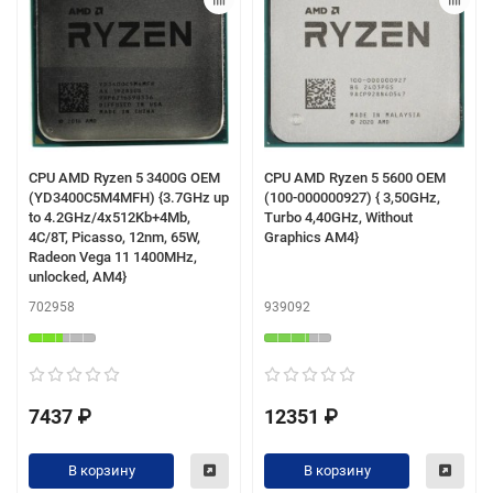
CPU AMD Ryzen 5 3400G OEM
CPU AMD Ryzen 5 5600 OEM
(YD3400C5M4MFH) {3.7GHz up
(100-000000927) { 3,50GHz,
to 4.2GHz/4x512Kb+4Mb,
Turbo 4,40GHz, Without
4C/8T, Picasso, 12nm, 65W,
Graphics AM4}
Radeon Vega 11 1400MHz,
unlocked, AM4}
702958
939092
7437 ₽
12351 ₽
В корзину
В корзину