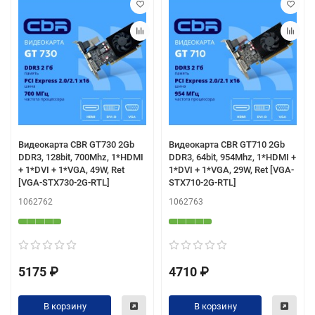
Видеокарта CBR GT730 2Gb
Видеокарта CBR GT710 2Gb
DDR3, 128bit, 700Mhz, 1*HDMI
DDR3, 64bit, 954Mhz, 1*HDMI +
+ 1*DVI + 1*VGA, 49W, Ret
1*DVI + 1*VGA, 29W, Ret [VGA-
[VGA-STX730-2G-RTL]
STX710-2G-RTL]
1062762
1062763
5175 ₽
4710 ₽
В корзину
В корзину