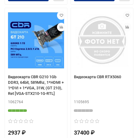
Видеокарта CBR G210 1Gb
Видеокарта CBR RTX5060
DDR3, 64bit, 589Mhz, 1*HDMI +
1*DVI + 1*VGA, 31W, (GT 210),
Ret [VGA-STX210-1G-RTL]
1062764
1105695
2937 ₽
37400 ₽