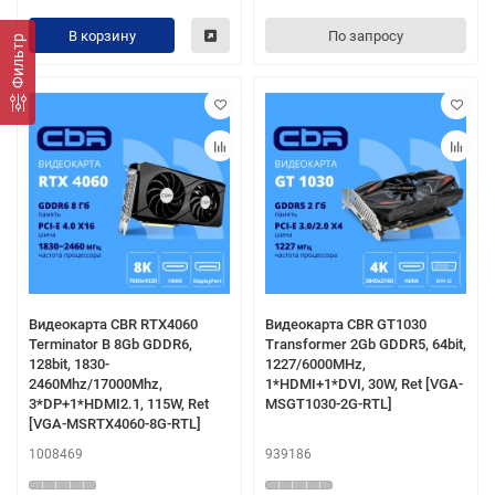
В корзину
По запросу
Фильтр
Видеокарта CBR RTX4060
Видеокарта CBR GT1030
Terminator B 8Gb GDDR6,
Transformer 2Gb GDDR5, 64bit,
128bit, 1830-
1227/6000MHz,
2460Mhz/17000Mhz,
1*HDMI+1*DVI, 30W, Ret [VGA-
3*DP+1*HDMI2.1, 115W, Ret
MSGT1030-2G-RTL]
[VGA-MSRTX4060-8G-RTL]
1008469
939186