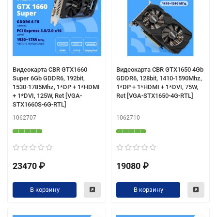
Видеокарта CBR GTX1660
Видеокарта CBR GTX1650 4Gb
Super 6Gb GDDR6, 192bit,
GDDR6, 128bit, 1410-1590Mhz,
1530-1785Mhz, 1*DP + 1*HDMI
1*DP + 1*HDMI + 1*DVI, 75W,
+ 1*DVI, 125W, Ret [VGA-
Ret [VGA-STX1650-4G-RTL]
STX1660S-6G-RTL]
1062707
1062710
23470 ₽
19080 ₽
В корзину
В корзину