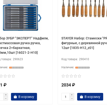
бор ЗУБР "ЭКСПЕРТ" Надфили,
STAYER Набор: Стамески "P
астмассовая ручка ручка,
фигурные, с деревянной руч
сечка 2=бархатная,
12шт [1835-H12_z01]
0мм,10шт [16021-2-H10]
290623
290410
1 ₽
2034 ₽
В корзину
В корзину