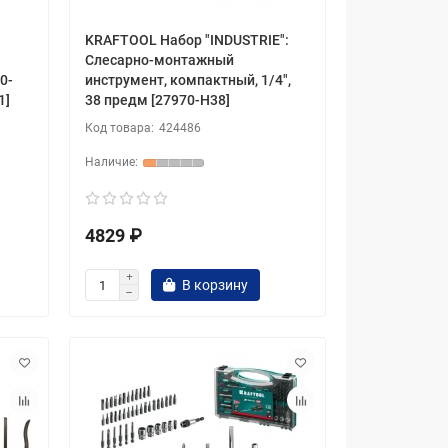
KRAFTOOL Набор "INDUSTRIE":
Слесарно-монтажный
0-
инструмент, компактный, 1/4",
1]
38 предм [27970-H38]
424486
4829 ₽
В корзину