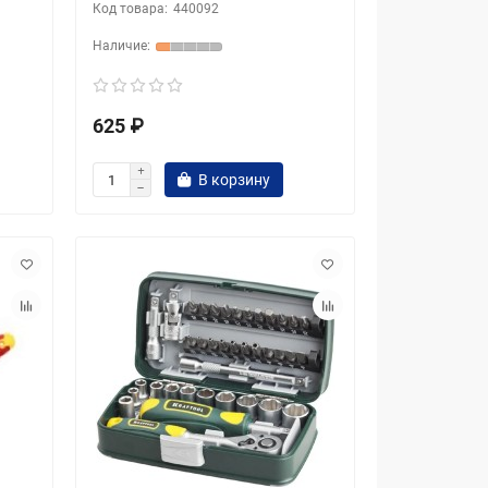
440092
625 ₽
В корзину