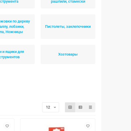
нструмента
рашпили, стамески
ожовки по дереву
аллу, лобзики,
Пистолеты, заклепочники
сла, Ножницы
и и ящики для
Хозтовары
струментов