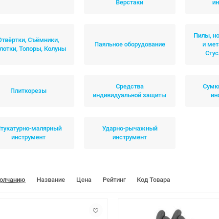
Верстаки
и
Пилы, н
Отвёртки, Съёмники,
Паяльное оборудование
и мет
лотки, Топоры, Колуны
Сту
Средства
Сумк
Плиткорезы
индивидуальной защиты
ин
тукатурно-малярный
Ударно-рычажный
инструмент
инструмент
молчанию
Название
Цена
Рейтинг
Код Товара