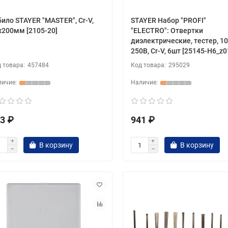
било STAYER "MASTER", Cr-V,
STAYER Набор "PROFI"
х200мм [2105-20]
"ELECTRO": Отвертки
диэлектрические, тестер, 10
250В, Cr-V, 6шт [25145-H6_z0
457484
295029
3 ₽
941 ₽
В корзину
В корзину