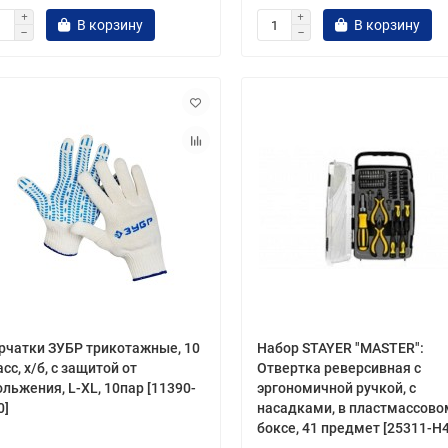
В корзину
В корзину
рчатки ЗУБР трикотажные, 10
Набор STAYER "MASTER":
сс, х/б, с защитой от
Отвертка реверсивная с
ольжения, L-XL, 10пар [11390-
эргономичной ручкой, с
0]
насадками, в пластмассово
боксе, 41 предмет [25311-H4