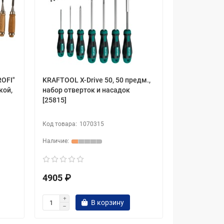
ROFI"
KRAFTOOL X-Drive 50, 50 предм.,
кой,
набор отверток и насадок
[25815]
1070315
4905 ₽
В корзину