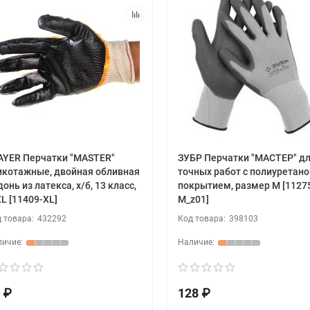
AYER Перчатки "MASTER"
ЗУБР Перчатки "МАСТЕР" д
икотажные, двойная обливная
точных работ с полиуретан
онь из латекса, х/б, 13 класс,
покрытием, размер M [1127
XL [11409-XL]
M_z01]
432292
398103
 ₽
128 ₽