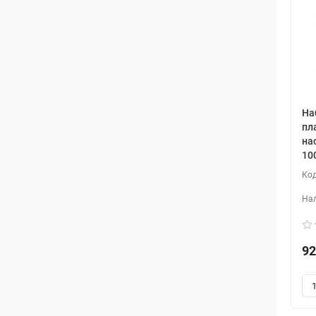
На
пл
на
10
92