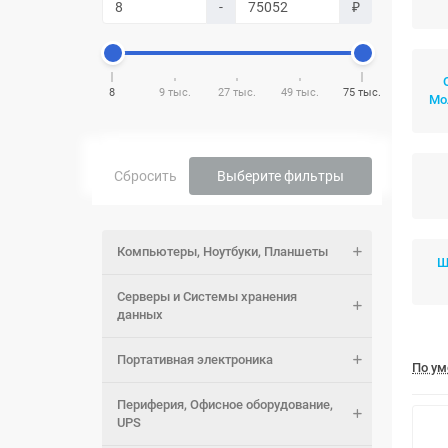
-
₽
8
9 тыс.
27 тыс.
49 тыс.
75 тыс.
Мо
Сбросить
Выберите фильтры
Компьютеры, Ноутбуки, Планшеты
Ш
Серверы и Системы хранения
данных
Портативная электроника
По у
Периферия, Офисное оборудование,
UPS