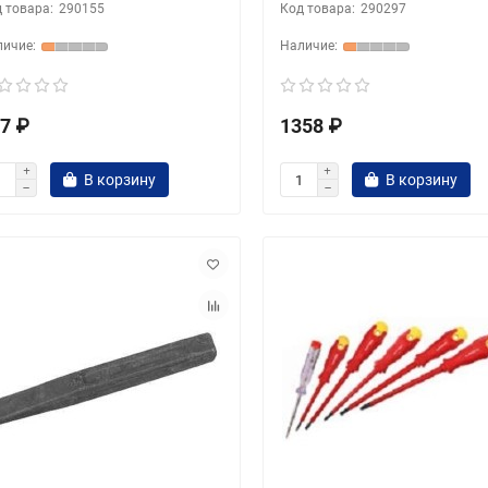
290155
290297
7 ₽
1358 ₽
В корзину
В корзину