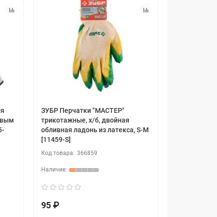
ля
ЗУБР Перчатки "МАСТЕР"
овым
трикотажные, х/б, двойная
5-
обливная ладонь из латекса, S-M
[11459-S]
366859
95 ₽