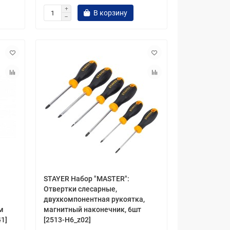
В корзину
STAYER Набор "MASTER":
Отвертки слесарные,
двухкомпонентная рукоятка,
м
магнитный наконечник, 6шт
1]
[2513-H6_z02]