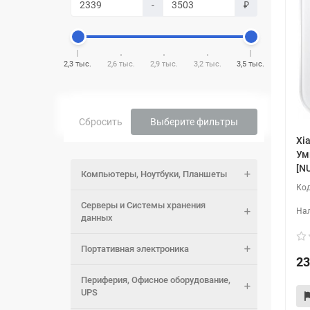
-
₽
2,3 тыс.
2,6 тыс.
2,9 тыс.
3,2 тыс.
3,5 тыс.
Сбросить
Выберите фильтры
Xi
Ум
[N
Компьютеры, Ноутбуки, Планшеты
Серверы и Системы хранения
данных
Портативная электроника
23
Периферия, Офисное оборудование,
UPS