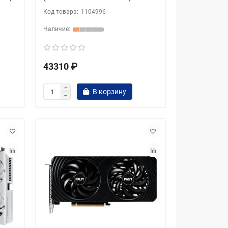
1104996
43310 ₽
В корзину