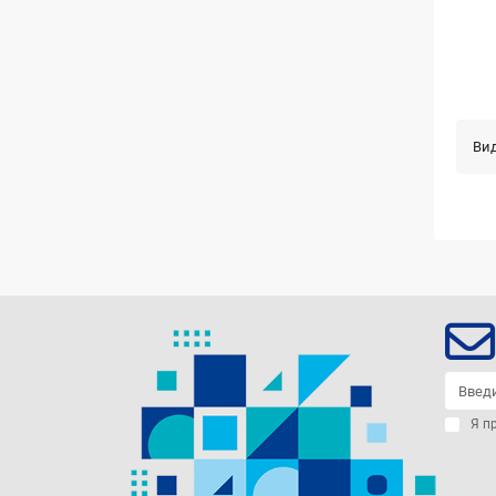
Вид
Я п