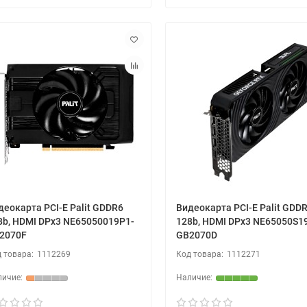
деокарта PCI-E Palit
GDDR6
Видеокарта PCI-E Palit
GDDR
8b, HDMI DPx3 NE65050019P1-
128b, HDMI DPx3 NE65050S1
2070F
GB2070D
1112269
1112271