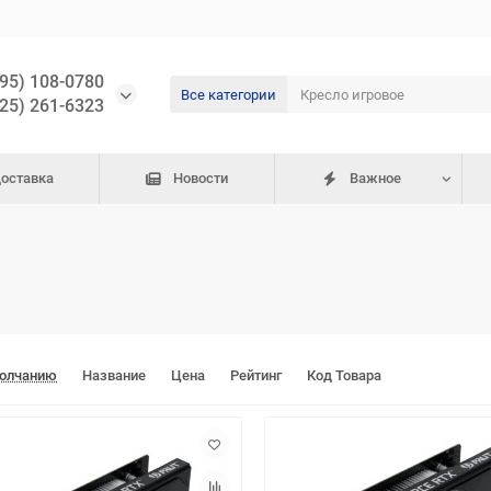
495) 108-0780
Все категории
925) 261-6323
доставка
Новости
Важное
молчанию
Название
Цена
Рейтинг
Код Товара