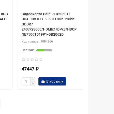
0 8GB
Видеокарта Palit RTX5060Ti
ALIT
DUAL NV RTX 5060TI 8Gb 128bit
GDDR7
2407/28000/HDMIx1/DPx3/HDCP
NE7506T019P1-GB2062D
1094266
47447 ₽
В корзину