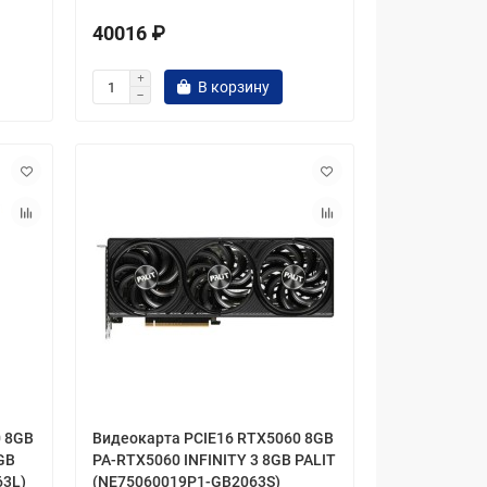
40016 ₽
В корзину
0 8GB
Видеокарта PCIE16 RTX5060 8GB
GB
PA-RTX5060 INFINITY 3 8GB PALIT
63L)
(NE75060019P1-GB2063S)