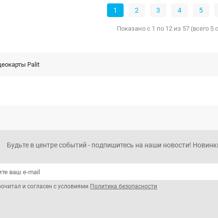
1
2
3
4
5
Показано с 1 по 12 из 57 (всего 5
еокарты Palit
Будьте в центре событий - подпишитесь на наши новости! Новинки
рочитал и согласен с условиями
Политика безопасности