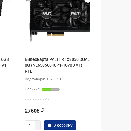
0 6GB
Видеокарта PALIT RTX3050 DUAL
 V1
8G (NE63050018P1-1070D V1)
RTL
1021140
27606 ₽
В корзину