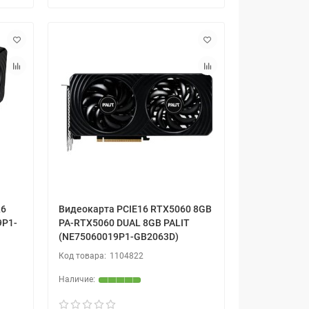
6
Видеокарта PCIE16 RTX5060 8GB
9P1-
PA-RTX5060 DUAL 8GB PALIT
(NE75060019P1-GB2063D)
1104822