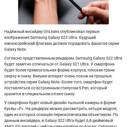
Надёжный инсайдер OnLeaks опубликовал первые
изображения Samsung Galaxy S22 Ultra. Будущий
южнокорейский флагман должен порадовать фанатов серии
Galaxy Note.
Согласно представленным рендерам, Samsung Galaxy S22 Ultra
будет заметно отличаться от Galaxy S21 Ultra. У смартфона
будет более прямоугольная форма корпуса, плоские грани
сверху и снизу. Внешне аппарат очень похож на прошлые
устройства серии Galaxy Note. Более того, смартфон будет
поставляться со встроенным стилусом S Pen, который
хранится в специальном отсеке снизу.
У смартфона будет новый дизайн тыльной камеры в форме
буквы «P». На рендерах можно рассмотреть четыре модуля,
один из которых оснащён перископическим объективом. По
данным инсайдера, в Galaxy S22 Ultra будет 6,8-дюймовый
AMOLED-дисплей с небольшим изгибом по бокам. Габариты